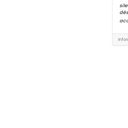
sil
dés
acc
Info