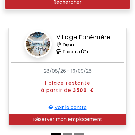
Rechercher
Village Ephémère
Dijon
Toison d'Or
28/08/26 - 19/09/26
25/
1 place restante
52 / 52
à partir de
3500 €
V
Voir le centre
Réserve
éserver mon emplacement