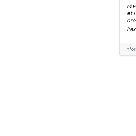
rév
et 
cré
l’e
Info